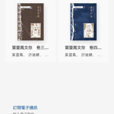
葉靈鳳文存 卷三．
葉靈鳳文存 卷四．
霜紅室隨筆之博聞廣
霜紅室隨筆之鄉關何
葉靈鳳
許迪鏘
張詠梅
葉靈鳳
許迪鏘
張詠梅
識
處
訂閱電子通訊