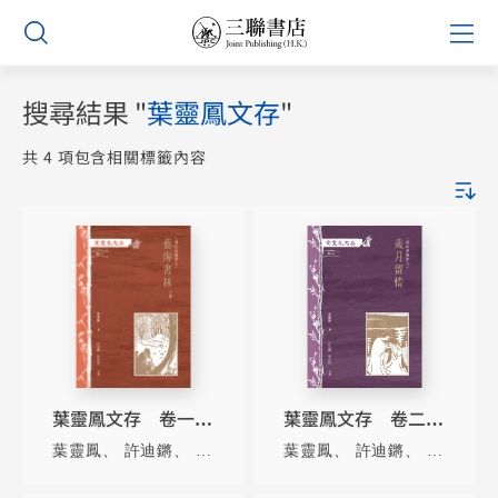
Skip
Prim
to
Men
content
搜尋結果
葉靈鳳文存
共 4 項包含相關標籤內容
葉靈鳳文存 卷一．
葉靈鳳文存 卷二．
霜紅室隨筆之藝海書
霜紅室隨筆之歲月留
葉靈鳳
許迪鏘
張詠梅
葉靈鳳
許迪鏘
張詠梅
林（上下冊）
情