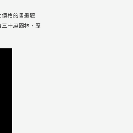
化價格的書畫題
擁三十座園林，歷