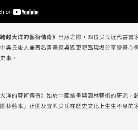
：跨越大洋的藝術傳奇》
出版之際，四位吳氏近代書畫
當中吳氏後人兼著名書畫家吳歡更親臨現場分享繪畫心
族史事。
越大洋的藝術傳奇》始於中國繪畫與園林藝術的研究，
國園林藍本」止園及宜興吳氏在歷史文化上生生不息的