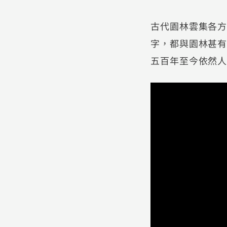
古代園林雲集各
字，都與園林甚
五百年至今依然