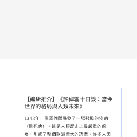
【編緝推介】《許倬雲十日談：當今
世界的格局與人類未來》
1348年，佛羅倫薩暴發了一場殘酷的疫病
（黑死病），這是人類歷史上最嚴重的瘟
疫，引起了整個歐洲極大的恐慌，許多人因