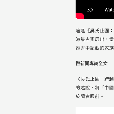
適逢
《吳氏止園
港集古齋展出，
證書中記載的家
橙新聞專訪全文
《吳氏止園：跨
的述說，將「中
於讀者眼前。