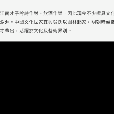
方江南才子吟詩作對、飲酒作樂，因此現今不少極具文
有淵源。中國文化世家宜興吳氏以園林起家，明朝時坐
人才輩出，活躍於文化及藝術界別。