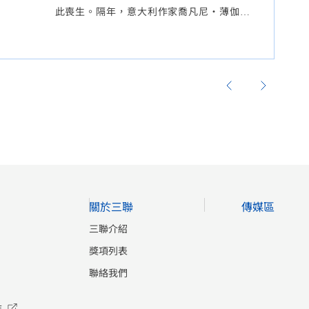
此喪生。隔年，意大利作家喬凡尼·薄伽丘
（Giovanni Boccaccio）以這場瘟疫為背
景，執筆寫下了不朽的傑作《十日談》。如
同他在書中所描繪的那樣，生存與否的不確
定性，使得人們產生了「活在當下」的強烈
情緒。 2020年，百年一遇的新冠疫情肆虐
全球，不僅衝擊了世界公共衛生體系，也造
成政治、社會、文化層面的連鎖反應，暴露
出全球化時代人類社會的脆弱性。著名歷史
學家許倬雲教授觀察到美國當下混亂的社會
形勢，以及疫病蔓延下的世道人心，曾飽含
關於三聯
傳媒區
憂思地說：「美國正在暴發的疫情的影響是
世界性的，也是生物性、病理性的，這種蔓
三聯介紹
延的趨勢不容易制止。但比疫情更嚴重的，
獎項列表
是文化性、社會性的集體瘋狂。」疫情不僅
聯絡我們
影響了宏觀的世界格局，也在微觀層面影響
着每一個具體的人。在這個冬春之交，我們
店