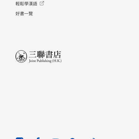
輕鬆學漢語
好書一覽