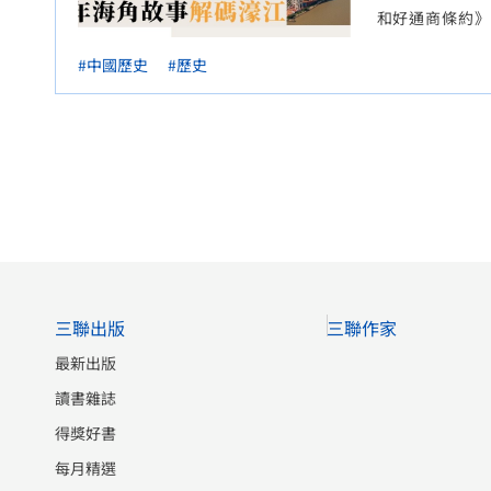
和好通商條約》
始。許多人對澳
#中國歷史
#歷史
史前的澳門與海
追溯至新石器時
三聯出版
三聯作家
最新出版
讀書雜誌
得獎好書
每月精選