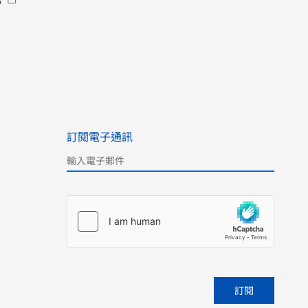
心中難言的恐慌，似乎與中世紀歐洲深陷疫
情的人們並無二致，我們比以往任何時候都
更渴望智慧，盼望著能在變幻莫測的時代中
找到一份行動綱領。 在這樣的背景下，許倬
雲先生應高山書院邀請，藉薄伽丘《十日
談》之名，開展了歷時兩個多月為期十次的
線上講座。這十期講座有不同的主題，既回
望遠古歷史，也深入探討當前社會的重大議
訂閱電子通訊
題。在與數十位院士、學者、科學家、企業
家的提問交流中，許倬雲先生以其深厚的學
Please leave this field empty.
術功底和博古通今的視野，為我們展現一幅
廣闊的思想圖景。從疫情恐慌下的人類社
會，到中美爭端下的世界格局；從美國國家
精神的日漸衰敗，到新技術、人工智能與人
類的未來；從全球化的市場經濟，到人類在
宇宙中的位置…… 這十期講座經匯總編輯，
集結為《許倬雲十日談：當今世界的格局與