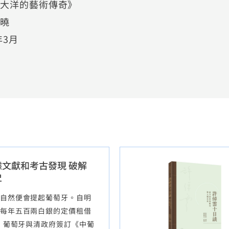
越大洋的藝術傳奇》
黃曉
年3月
文獻和考古發現 破解
史
自然便會提起葡萄牙。自明
每年五百兩白銀的定價租借
年，葡萄牙與清政府簽訂《中葡