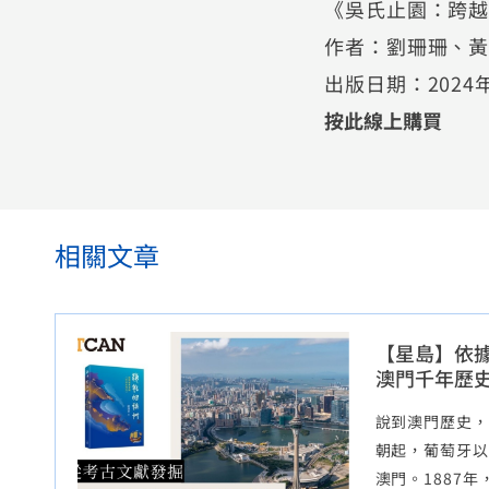
《吳氏止園：跨
作者：劉珊珊、
出版日期：2024
按此線上購買
相關文章
【星島】依據
澳門千年歷
說到澳門歷史，
朝起，葡萄牙以
澳門。1887