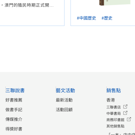
，澳門的殖民時期正式開
門的認識僅止於此，殊不知
#中國歷史
#歷史
洋甚有淵源，最早甚至可以
代！
三聯說書
藝文活動
銷售點
好書推薦
最新活動
香港
三聯書店
做書手記
活動回顧
中華書局
傳媒推介
商務印書館
其他銷售點
得獎好書
「一本」店中