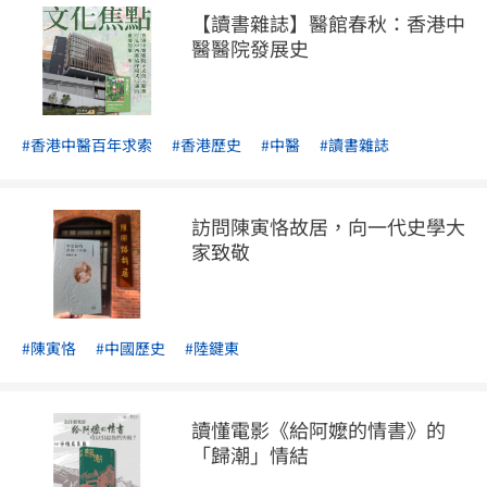
【讀書雜誌】醫館春秋：香港中
就是自己的一部分』。這就是所謂『二重自我』，孩子
醫醫院發展史
是自我的擴展。 個體，可能受制於社化而壓制自私，但
當父母有了以愛之名，便可以堅定將『二重自我』視為
宇宙的中心。哪怕是侵犯了他人的利益，只要是對孩子
有益，父母都可以自以為理直氣壯地去實行。其實，那
#香港中醫百年求索
#香港歷史
#中醫
#讀書雜誌
聲稱為了孩子，更是放肆了自我。 這放縱二重自我的行
為，最終會造成什麼樣的後果呢？在柳宗元的名篇〈種
樹郭橐駝傳〉。柳宗元寫到，有一位善於種樹的農夫，
訪問陳寅恪故居，向一代史學大
家致敬
他的種樹之道是『順木之天，以致其性』，即順應樹木
生長的天性，讓它按照自身的習性發展。那豈不是放任
自流嗎？非也，因為這農夫同時強調要照顧好樹苗的
根，以及根所在的土。 換句話說，我們要明白樹苗的天
#陳寅恪
#中國歷史
#陸鍵東
性、特質、強弱，好以提供適當的土壤，並在這前提
下，讓其自由發揮，不宜照顧太多，否則『雖曰愛之，
其實害之；雖曰憂之，其實仇之』。」 有些時候，我們
讀懂電影《給阿嬤的情書》的
難免會對父母的做法感到不解，甚至心生委屈。但若能
「歸潮」情結
將一時的感受放下，換個角度去理解父母的愛，那便是