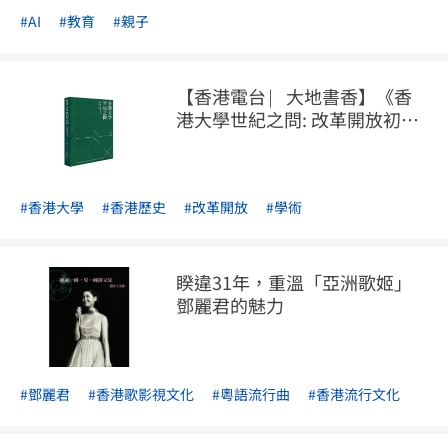
#AI
#教育
#親子
【香港電台 ⎸大地書香】《香
港大學世紀之問: 改革開放初期
與內地交流的人和事》
#香港大學
#香港歷史
#改革開放
#學術
睽違31年，重溫「亞洲歌姬」
鄧麗君的魅力
#鄧麗君
#香港歌影視文化
#粵語流行曲
#香港流行文化