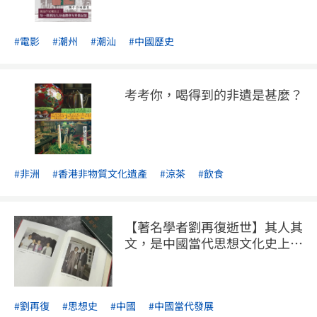
回應這份養育之恩的最好禮物了。 《蝸牛角上問古人》
作者：米哈頁數：304頁開度：128mm × 185mm定
#電影
#潮州
#潮汕
#中國歷史
價：港幣128元 按此立即試閱
考考你，喝得到的非遺是甚麼？
#非洲
#香港非物質文化遺產
#涼茶
#飲食
【著名學者劉再復逝世】其人其
文，是中國當代思想文化史上一
道印痕
#劉再復
#思想史
#中國
#中國當代發展