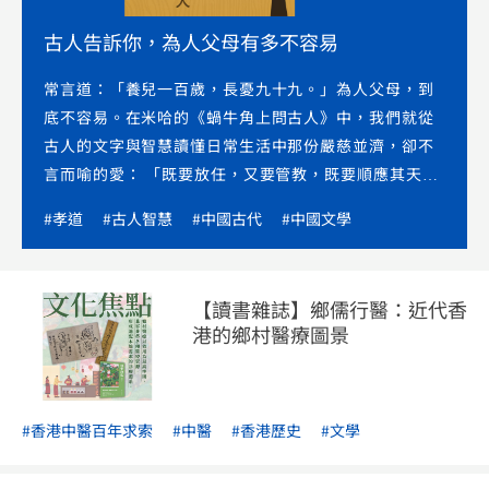
古人告訴你，為人父母有多不容易
常言道：「養兒一百歲，長憂九十九。」為人父母，到
底不容易。在米哈的《蝸牛角上問古人》中，我們就從
古人的文字與智慧讀懂日常生活中那份嚴慈並濟，卻不
言而喻的愛： 「既要放任，又要管教，既要順應其天性
發揮，又切忌過分溺愛。為人父母，真難！ 在社交群組
#孝道
#古人智慧
#中國古代
#中國文學
看到了一段短片，內容大概是這樣：在巴士上，一名年
輕男子的座位不斷從後被踢，他回頭一看，原來坐了一
對母子，母親三十多歲，兒子大概五六歲。男子向這名
【讀書雜誌】鄉儒行醫：近代香
年輕母親說道：『請你管教一下你的兒子，請他不要踢
港的鄉村醫療圖景
椅背好嗎？』 聽到如此禮貌的請求，母親卻回答：『好
動是小孩的天性，我沒辦法，也不可以阻止他。』這匪
夷所思的回應所引起的非議，不必多談，我反而關心：
一名母親是如何有了這般的歪理呢？ 這是出於母愛嗎？
#香港中醫百年求索
#中醫
#香港歷史
#文學
可能是，卻是一種向著自我中心扭曲的愛，而真正愛的
只是自我。亞里士多德曾說：『父母愛子如愛己，子女