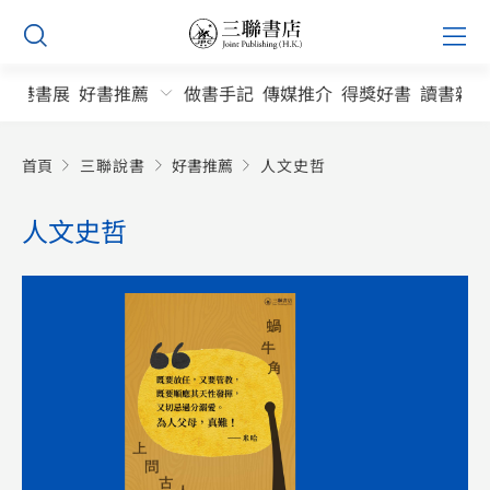
Skip
Prim
to
Men
content
香港書展
好書推薦
做書手記
傳媒推介
得獎好書
讀書雜誌
首頁
三聯說書
好書推薦
人文史哲
人文史哲