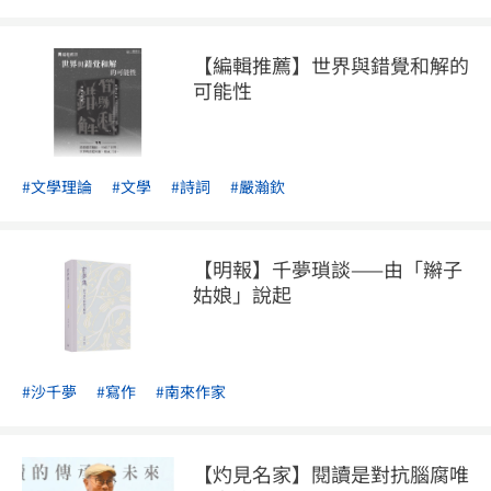
【編輯推薦】世界與錯覺和解的
可能性
#文學理論
#文學
#詩詞
#嚴瀚欽
【明報】千夢瑣談——由「辮子
姑娘」說起
#沙千夢
#寫作
#南來作家
【灼見名家】閱讀是對抗腦腐唯