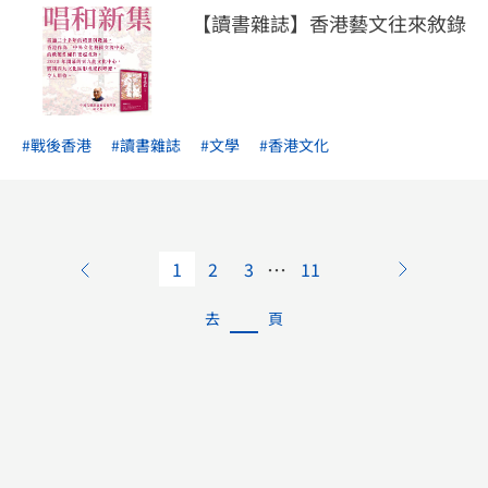
【讀書雜誌】香港藝文往來敘錄
#戰後香港
#讀書雜誌
#文學
#香港文化
…
1
2
3
11
去
頁