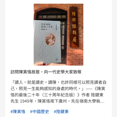
訪問陳寅恪故居，向一代史學大家致敬
「讀人，就是讀史。讀陳，也許同樣可以照見讀者自
己，照見一生能夠感知的身處的時代。」——《陳寅
恪的最後二十年（三十周年紀念版）》作者 陸鍵東
先生 1949年，陳寅恪南下廣州，先在嶺南大學執
教，1952年院系調整後，正式成為中山大學教授，
#陳寅恪
#中國歷史
#陸鍵東
直至1969年辭世。他居住多年的「麻金墨屋一號」