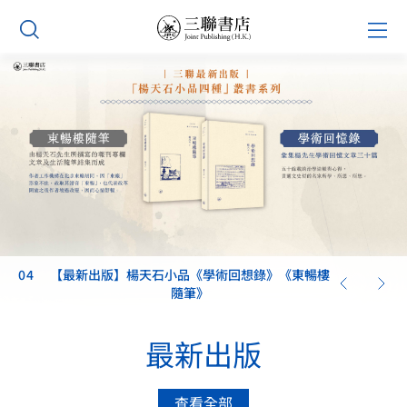
Skip
Prim
to
Men
content
04
【最新出版】楊天石小品《學術回想錄》《東暢樓
隨筆》
最新出版
查看全部