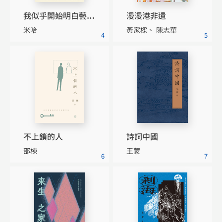
漫漫港非遺
我似乎開始明白藝術是怎麼一回事
米哈
黃家樑
陳志華
4
5
不上鎖的人
詩詞中國
邵棟
王蒙
6
7