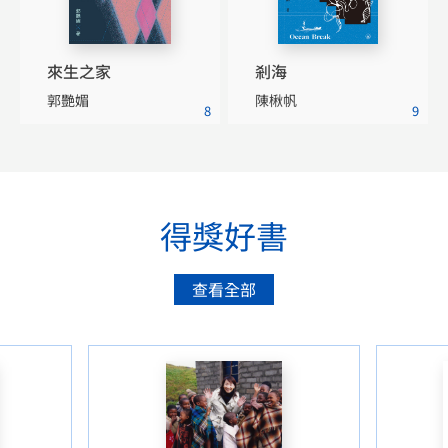
來生之家
剎海
郭艷媚
陳楸帆
8
9
得獎好書
查看全部