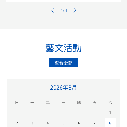
小紅樓（中山大學南校區東北區309號），如今已闢
作「陳寅恪故居」，靜立於康樂園中。 近日，編輯
1
/
4
攜《陳寅恪的最後二十年（三十周年紀念版）》訪問
故居，向一代史學大家致敬。 由陸鍵東先生所著的
《陳寅恪的最後二十年（三十周年紀念版）》，聚焦
陳寅恪先生最後二十年（1949-1969）的人生軌跡。
三十年過去了，書中叩問的主題，依然映照著當下知
藝文活動
識分子的關切。香港三聯書店於二〇二五年底推出的
三十周年紀念版，以二〇一三年的修訂版為基礎，增
查看全部
補前言，並採用布面精裝，帶讀者回顧晚年陳寅恪的
精神面貌。 陳寅恪的一生，從始至終都貫穿於「數
千年未有之巨劫奇變」之中，舊學與新知的碰撞，家
國與個人的撕扯，無數讀書人在浪潮中顛簸沉浮，而
2026年8月
他，仿佛是茫茫黑夜中燃著的那一盞孤燈。行走在陳
寅恪先生曾經走過的小路上，低首之際，總會想起那
日
一
二
三
四
五
六
句永不熄滅的話：獨立之精神，自由之思想。 《陳
寅恪的最後二十年》（三十周年紀念版）作者：陸鍵
26
27
28
29
30
31
1
東頁數：512面開度：152 mm × 228 mm定價：港
2
3
4
5
6
7
8
幣188元點擊線上購買