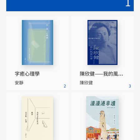
1
字癒心理學
陳欣健——我的風雲往事
安靜
陳欣健
2
3