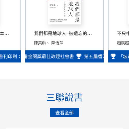
不只
異色經典–邱剛健電影劇本選集
我們都是地球人–被遺忘的孩子
陳美齡
陳怡萍
趙廣超
書刊印刷：單色及雙色調書刊優異獎
第五屆香港金閱獎最佳政經社會書
第五屆香港金閱獎最佳
第三十屆香港印製大獎
「坡
三聯說書
查看全部