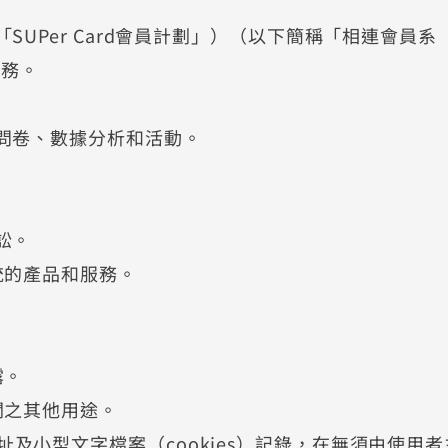
「SUPer Card會員計劃」）（以下簡稱「相連會員系
服務。
戶問卷、數據分析和活動。
訴訟。
系統的產品和服務。
披露。
有關之其他用途。
址及小型文字檔案（cookies）記錄，在無須由使用者