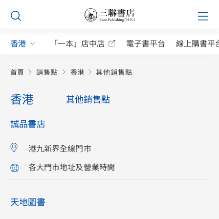
Skip
Prim
to
Men
content
香港
「一本」店中店
電子書平台
線上購書平
首頁
銷售點
香港
其他銷售點
香港
其他銷售點
誠品書店
港九新界全線門市
各大門市地址及營業時間
天地圖書