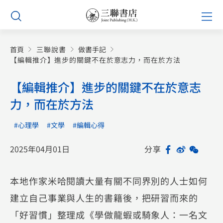
Skip
Prim
to
Men
content
首頁
三聯說書
做書手記
【編輯推介】進步的關鍵不在於意志力，而在於方法
【編輯推介】進步的關鍵不在於意志
力，而在於方法
#心理學
#文學
#編輯心得
2025年04月01日
分享
Facebook
Sina
WeCh
Sh
Weibo
本地作家米哈閱讀大量有關不同界別的人士如何
建立自己事業與人生的書籍後，把研習而來的
「好習慣」整理成《學做龍蝦或騎象人：一名文