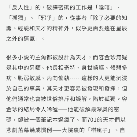
「反人性」的，破譯密碼的工作是「陰暗」、
「孤獨」、「邪乎」的，從事者「除了必要的知
識、經驗和天才的精神外，似乎更需要遠在星辰
之外的運氣」。
很多小説的主角都被設計為天才，而容金珍無疑
是其中的另類。他長相奇特、身世崎嶇、體弱多
病、脆弱敏感、内向偏執……這樣的人更能沉浸
於自己的事業，其天才更容易被發現和發揮，但
他們通常也會被世俗排斥和誤解，陷於孤獨。容
金珍的結局令人唏噓——他能破解最深奧的密
碼，卻被一個筆記本逼瘋了。而701的天才們以
悲劇落幕幾成慣例——大院裏的「棋瘋子」、自