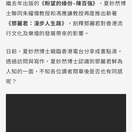
繼去年出版的
《盼望的緣份–陳百強》
，夏妙然博
士聯同朱耀偉教授和馮應謙教授再度推出新著
《鄧麗君：漫步人生路》
，剖釋鄧麗君對香港流
行文化及樂壇的發展帶來的影響。
日前，夏妙然博士親臨香港電台分享成書點滴。
透過訪問與寫作，夏妙然博士認識到鄧麗君鮮為
人知的一面，不知各位讀者閱畢後是否也有同感
呢？