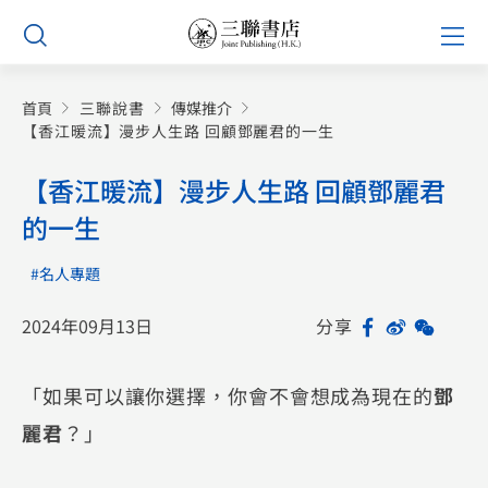
Skip
Prim
to
Men
content
首頁
三聯說書
傳媒推介
【香江暖流】漫步人生路 回顧鄧麗君的一生
【香江暖流】漫步人生路 回顧鄧麗君
的一生
#名人專題
2024年09月13日
分享
Facebook
Sina
WeCh
Sh
Weibo
「如果可以讓你選擇，你會不會想成為現在的
鄧
麗君
？」