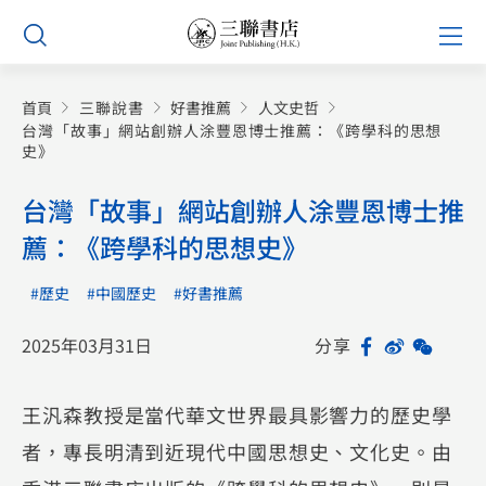
Skip
Prim
to
Men
content
首頁
三聯說書
好書推薦
人文史哲
台灣「故事」網站創辦人涂豐恩博士推薦：《跨學科的思想
史》
台灣「故事」網站創辦人涂豐恩博士推
薦：《跨學科的思想史》
#歷史
#中國歷史
#好書推薦
2025年03月31日
分享
Facebook
Sina
WeCh
Sh
Weibo
王汎森教授是當代華文世界最具影響力的歷史學
者，專長明清到近現代中國思想史、文化史。由