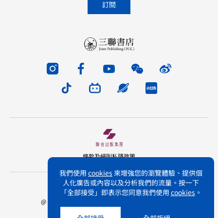
條款及細則
私隱政策
我們使用
cookies
來增強您的瀏覽體驗、提供個
人化廣告或內容以及分析我們的流量。按一下
版權所有 不得轉載 三聯書店(香港)有限公司
「全部接受」即表示您同意我們使用
cookies
。
@ Joint Publishing (Hong Kong) Company Limited.
All rights reserved.
全部接受
全部拒絕