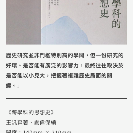
歷史研究並非門檻特別高的學問，但一份研究的
好壞、是否能有廣泛的影響力，最終往往取決於
是否能以小見大，把握著複雜歷史局面的關
鍵。
」
《跨學科的思想史》
王汎森著、謝偉傑編
開度：140mm × 210mm