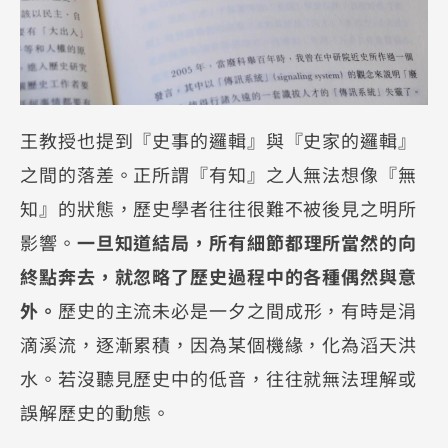
王教授也提到『史事的邏輯』與『史家的邏輯』
之間的落差。正所謂『有知』之人無法想像『無
知』的狀態，歷史學者往往很難不被後見之明所
影響。
一旦知道結局，所有細節都理所當然的向
終點奔去，就忽略了歷史過程中的各種偶然與意
外。
歷史的主流未必是一夕之間成形，有時是涓
滴溪流，逐漸累積，因為某個機緣，化為滔天洪
水。若沒聽見歷史中的低音，往往就無法理解或
誤解歷史的動態。