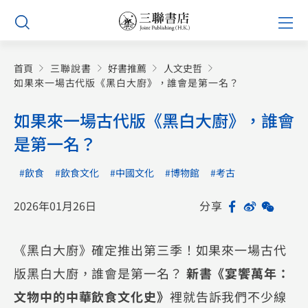
Skip
Prim
to
Men
content
首頁
三聯說書
好書推薦
人文史哲
如果來一場古代版《黑白大廚》，誰會是第一名？
如果來一場古代版《黑白大廚》，誰會
是第一名？
#飲食
#飲食文化
#中國文化
#博物館
#考古
2026年01月26日
分享
Facebook
Sina
WeCh
Sh
Weibo
《黑白大廚》確定推出第三季！如果來一場古代
版黑白大廚，誰會是第一名？
新書《宴饗萬年：
文物中的中華飲食文化史》
裡就告訴我們不少線