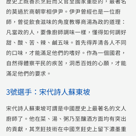
歷史上既善於烹飪而又官至國家重臣的，最著名
的莫過於商朝宰相伊尹。伊尹曾經也是一位廚
師，曾從飲食滋味的角度教導商湯為政的道理：
凡當政的人，要像廚師調味一樣，懂得如何調好
甜、酸、苦、辣、鹹五味。首先得弄清各人不同
的口味，才能滿足他們的嗜好。作為一個國君，
自然得體察平民的疾苦，洞悉百姓的心願，才能
滿足他們的要求。
3號選手：宋代詩人蘇東坡
宋代詩人蘇東坡可謂是中國歷史上最著名的文人
廚師了。他在菜、湯、粥乃至釀酒方面均有突出
的貢獻，其烹飪技術在中國烹飪史上留下濃墨重