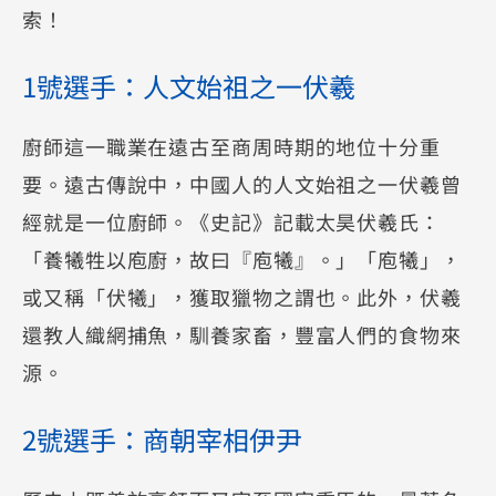
索！
1號選手：人文始祖之一伏羲
廚師這一職業在遠古至商周時期的地位十分重
要。遠古傳說中，中國人的人文始祖之一伏羲曾
經就是一位廚師。《史記》記載太昊伏羲氏：
「養犧牲以庖廚，故曰『庖犧』。」「庖犧」，
或又稱「伏犧」，獲取獵物之謂也。此外，伏羲
還教人織網捕魚，馴養家畜，豐富人們的食物來
源。
2號選手：商朝宰相伊尹