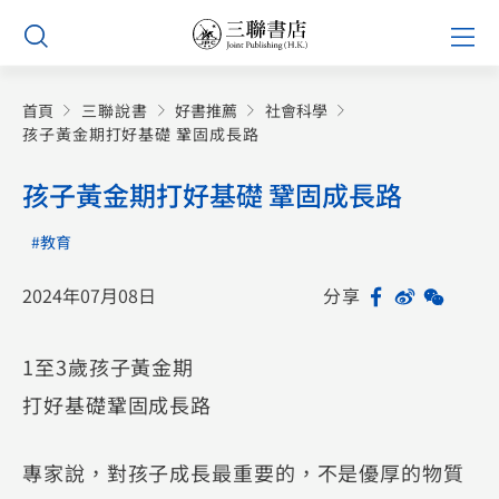
Skip
Prim
to
Men
content
首頁
三聯說書
好書推薦
社會科學
孩子黃金期打好基礎 鞏固成長路
孩子黃金期打好基礎 鞏固成長路
#教育
2024年07月08日
分享
Facebook
Sina
WeCh
Sh
Weibo
1至3歲孩子黃金期
打好基礎鞏固成長路
專家說，對孩子成長最重要的，不是優厚的物質