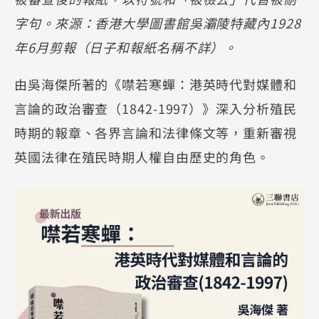
字句。來源：香港大學圖書館吳灞陵特藏內1928
年6月剪報（日子和報紙名稱不詳）。
由吳海傑所著的《噤若寒蟬：港英時代對媒體和
言論的政治審查（1842-1997）》深入分析殖民
時期的報章、各界言論和法律條文等，重新審視
英國法律在殖民時期人權自由歷史的角色。