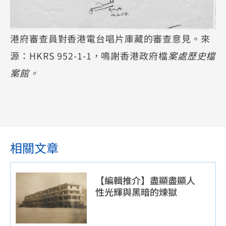
港府審查員對香港電台唱片庫藏的審查意見。來
源：HKRS 952-1-1，鳴謝香港政府檔
案處歷史檔
案館。
相關文章
【編輯推介】盡顯盡顯人
性光輝與黑暗的煉獄