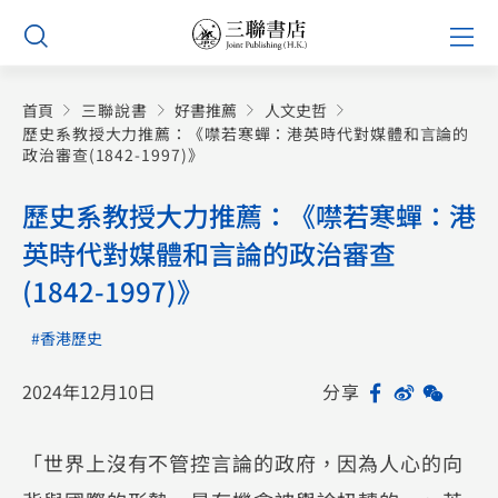
Skip
Prim
to
Men
content
首頁
三聯說書
好書推薦
人文史哲
歷史系教授大力推薦：《噤若寒蟬：港英時代對媒體和言論的
政治審查(1842-1997)》
歷史系教授大力推薦：《噤若寒蟬：港
英時代對媒體和言論的政治審查
(1842-1997)》
#香港歷史
2024年12月10日
分享
Facebook
Sina
WeCh
Sh
Weibo
「世界上沒有不管控言論的政府，因為人心的向