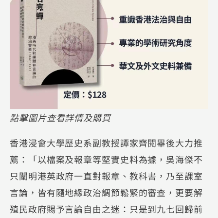
點擊圖片查看詳情及購買
香港浸會大學歷史系副教授譚家齊閱畢後大力推
薦：「以檔案及報章等堅實史料為據，吳海傑不
只闡明港英政府一直對報章、教科書，乃至課室
言論，皆有隨地緣政治調節鬆緊的審查，更要解
殖民政府賜予言論自由之迷：只是到九七回歸前