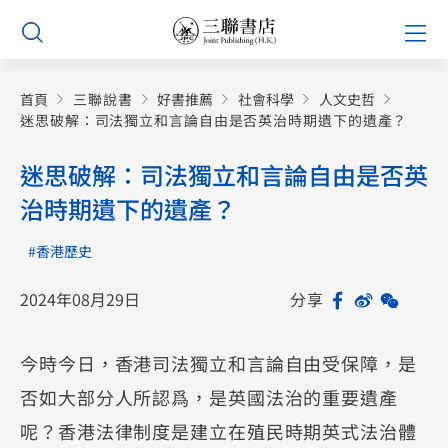
Skip
Prim
to
Men
content
首頁
三聯說書
好書推薦
社會科學
人文史哲
迷思破解：司法獨立和言論自由是否英治時期遺下的遺產？
迷思破解：司法獨立和言論自由是否英
治時期遺下的遺產？
#香港歷史
2024年08月29日
分享
Facebook
Sina
WeCh
Sh
Weibo
今時今日，香港司法獨立和言論自由受保障，是
否如大部分人所認爲，是英國法治的重要遺產
呢？香港法律制度是建立在殖民時期英式法治體