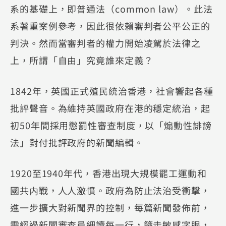
系的基礎上，即普通法（common law）。此法
系著重案例參考，因此很依賴審判者公平公正的
判決。然而當審判者的權力開始凌駕於法律之
上，所謂「自由」究竟誰來定義？
1842年，英國正式殖民統治香港，社會響起各種
批評聲音。為維持英國政府在港的穩定統治，起
初50年間採用懲罰性審查制度，以「煽動性誹謗
法」對付批評政府的新聞編輯。
1920至1940年代，香港出現大規模罷工運動和
國共内戰，人人激憤。政府為防止法治受衝擊，
進一步擴大對新聞界的控制，每篇新聞發佈前，
需經過新聞審查員細讀每一行，篩走敏感字眼，