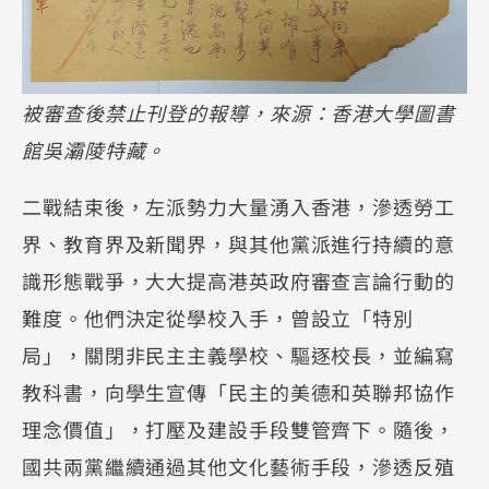
被審查後禁止刊登的報導，來源：香港大學圖書
館吳灞陵特藏。
二戰結束後，左派勢力大量湧入香港，滲透勞工
界、教育界及新聞界，與其他黨派進行持續的意
識形態戰爭，大大提高港英政府審查言論行動的
難度。他們決定從學校入手，曾設立「特別
局」，關閉非民主主義學校、驅逐校長，並編寫
教科書，向學生宣傳「民主的美德和英聯邦協作
理念價值」，打壓及建設手段雙管齊下。隨後，
國共兩黨繼續通過其他文化藝術手段，滲透反殖