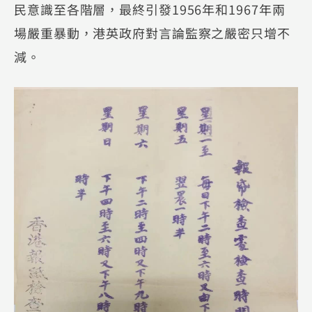
民意識至各階層，最終引發1956年和1967年兩
場嚴重暴動，港英政府對言論監察之嚴密只增不
減。