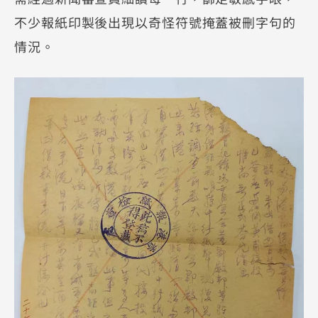
不少報紙印製後出現以奇怪符號掩蓋被刪字句的
情況。