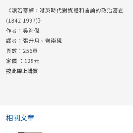
《噤若寒蟬：港英時代對媒體和言論的政治審查
(1842-1997)》
作者：吳海傑
譯者：張升月、齊崇硯
頁數：256頁
定價 ：128元
按此線上購買
相關文章