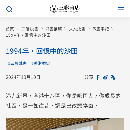
Skip
Prim
to
Men
content
首頁
三聯說書
好書推薦
人文史哲
做書手記
1994年，回憶中的沙田
1994年，回憶中的沙田
#三聯說書
#香港歷史
2024年10月10日
分享
Facebook
Sina
WeCh
Sh
Weibo
港九新界，全港十八區，你是哪區人？你成長的
社區，是一如往昔，還是已改頭換面？