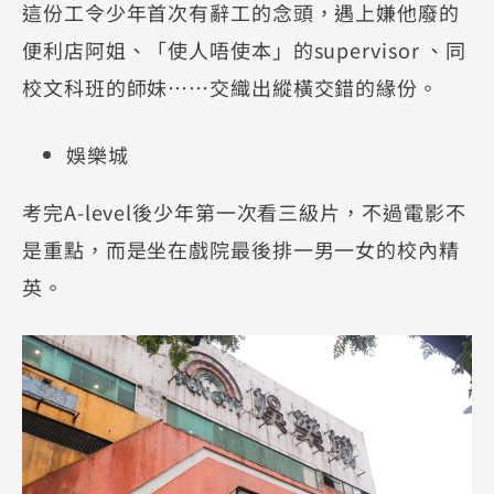
這份工令少年首次有辭工的念頭，遇上嫌他廢的
便利店阿姐、「使人唔使本」的supervisor 、同
校文科班的師妹⋯⋯交織出縱橫交錯的緣份。
娛樂城
考完A-level後少年第一次看三級片，不過電影不
是重點，而是坐在戲院最後排一男一女的校內精
英。