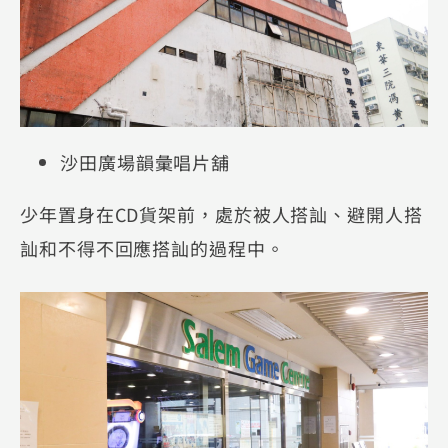
沙田廣場韻彙唱片舖
少年置身在CD貨架前，處於被人搭訕、避開人搭
訕和不得不回應搭訕的過程中。