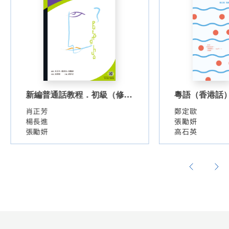
新編普通話教程．初級（修訂
粵語（香港話
版）（錄音掃碼即聽版）
版）（錄音掃
肖正芳
鄭定歐
楊長進
張勵妍
張勵妍
高石英