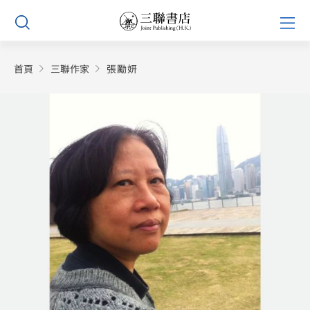
Skip
Prim
to
Men
content
首頁
三聯作家
張勵妍