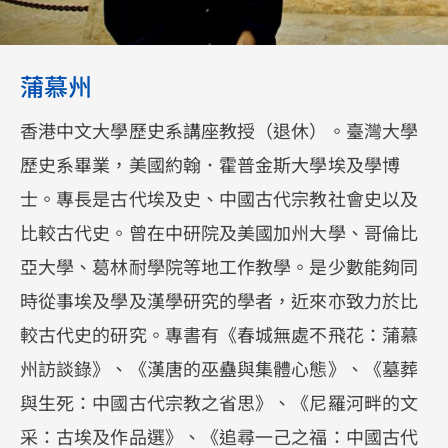
蒲慕州
香港中文大學歷史系講座教授（退休）。臺灣大學
歷史系畢業，美國約翰．霍普金斯大學埃及學博
士。專長是古代埃及史、中國古代宗教社會史以及
比較古代史。曾在中研院及美國加州大學、哥倫比
亞大學、葛林耐學院等地工作教學。是少數能夠同
時從事埃及學及漢學研究的學者，近來亦致力於比
較古代史的研究。專書有《春城無處不飛花：蒲慕
州訪談錄》、《漢唐的巫蠱與集體心態》、《墓葬
與生死：中國古代宗教之省思》、《尼羅河畔的文
采：古埃及作品選》、《追尋一己之福：中國古代