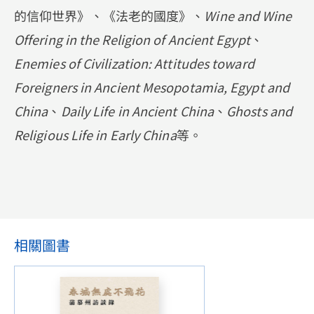
的信仰世界》、《法老的國度》、
Wine and Wine
Offering in the Religion of Ancient Egypt
、
Enemies of Civilization: Attitudes toward
Foreigners in Ancient Mesopotamia, Egypt and
China
、
Daily Life in Ancient China
、
Ghosts and
Religious Life in Early China
等。
相關圖書