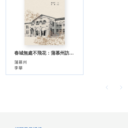
春城無處不飛花：蒲慕州訪談
錄
蒲慕州
李華