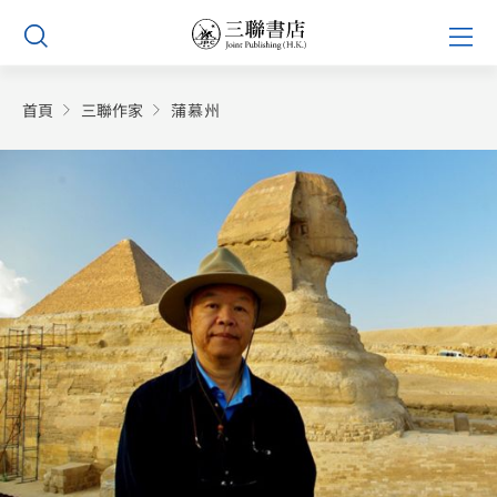
Skip
Prim
to
Men
content
首頁
三聯作家
蒲慕州