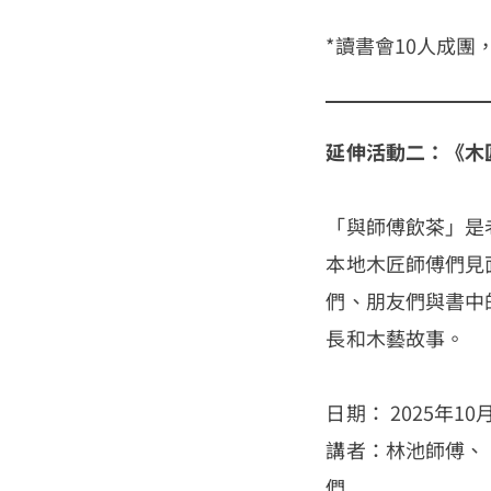
*讀書會10人成團
延伸活動二：《木匠
「與師傅飲茶」是
本地木匠師傅們見
們、朋友們與書中
長和木藝故事。
日期： 2025年1
講者：林池師傅、
們