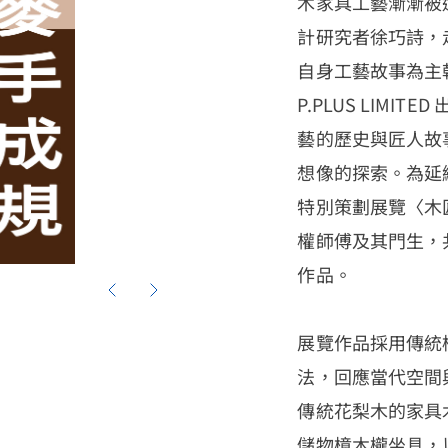
木家具工藝漸漸被
計研究者徐巧詩，
自身工藝故事為主
P.PLUS LIM
藝的歷史與匠人故
想像的探索。為延
特別策劃展覽〈木
權師傅及其門生，
作品。
展覽作品採用傳統
法，回應當代空間
傳統花梨木的家具
儲物樟木櫳坐具，