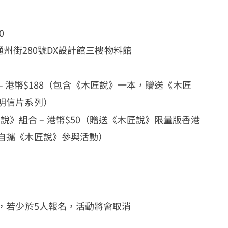
0
埗通州街280號DX設計館三樓物料館
組合 – 港幣$188（包含《木匠說》一本，贈送《木匠
明信片系列）
》組合 – 港幣$50（贈送《木匠說》限量版香港
自攜《木匠說》參與活動）
團，若少於5人報名，活動將會取消