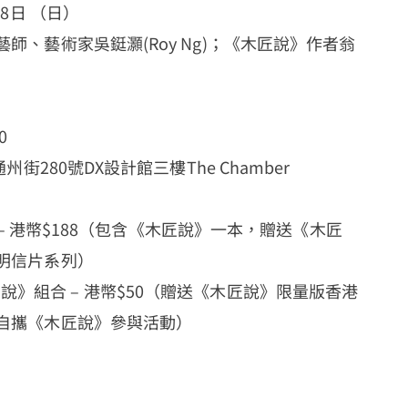
28日 （日）
師、藝術家吳鋌灝(Roy Ng)；《木匠說》作者翁
0
州街280號DX設計館三樓The Chamber
組合 – 港幣$188（包含《木匠說》一本，贈送《木匠
明信片系列）
》組合 – 港幣$50（贈送《木匠說》限量版香港
自攜《木匠說》參與活動）