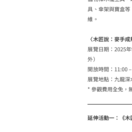
具、傘架與寶盒等
維。
〈木匠說：麥手成
展覽日期：2025
外）
開放時間：11:00 – 
展覽地點：九龍深水
* 參觀費用全免，
延伸活動一：《木