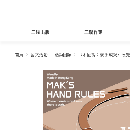
Skip
to
content
三聯出版
三聯作家
首頁
藝文活動
活動回顧
〈木匠說：麥手成規〉展