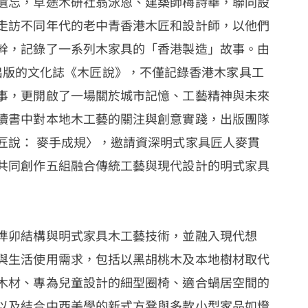
遺忘，草途木研社翁泳恩、建築師梅詩華，聯同設
走訪不同年代的老中青香港木匠和設計師，以他們
幹，記錄了一系列木家具的「香港製造」故事。由
ITED 出版的文化誌《木匠說》，不僅記錄香港木家具工
事，更開啟了一場關於城市記憶、工藝精神與未來
續書中對本地木工藝的關注與創意實踐，出版團隊
匠說： 麥手成規〉，邀請資深明式家具匠人麥貫
共同創作五組融合傳統工藝與現代設計的明式家具
榫卯結構與明式家具木工藝技術，並融入現代想
與生活使用需求，包括以黑胡桃木及本地樹材取代
木材、專為兒童設計的細型圈椅、適合蝸居空間的
以及結合中西美學的新式方凳與多款小型家品如燈