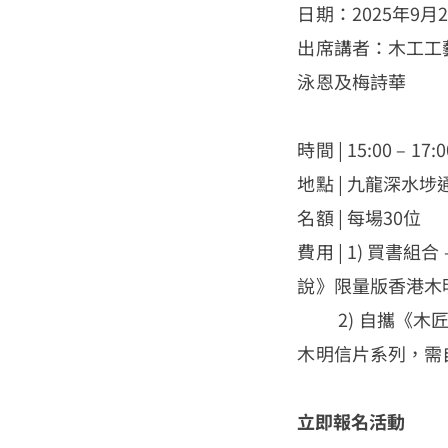
日期：2025年9月
出席講者：木工工藝
泳恩及梅詩華
時間 | 15:00 – 17:0
地點 | 九龍深水埗通
名額 | 每場30位
費用 | 1) 買書
說》限量版香港木
2) 自攜《木匠說
木明信片系列，需
立即報名活動