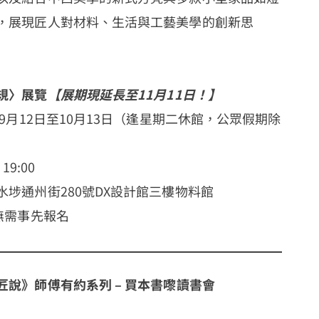
，展現匠人對材料、生活與工藝美學的創新思
規〉展覽
【展期現延長至11月11日！】
年9月12日至10月13日（逢星期二休館，公眾假期除
19:00
埗通州街280號DX設計館三樓物料館
無需事先報名
匠說》師傅有約系列 – 買本書嚟讀書會