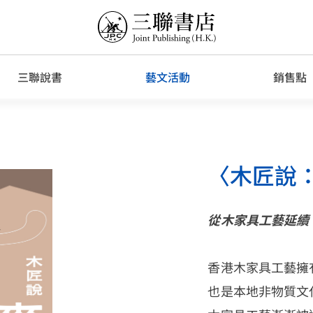
三聯說書
藝文活動
銷售點
覽
〈木匠說
從木家具工藝延續
香港木家具工藝擁
也是本地非物質文