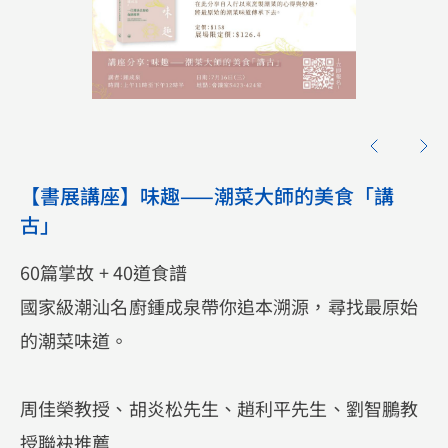
【書展講座】味趣——潮菜大師的美食「講
古」
60篇掌故 + 40道食譜
國家級潮汕名廚鍾成泉帶你追本溯源，尋找最原始
的潮菜味道。
周佳榮教授、胡炎松先生、趙利平先生、劉智鵬教
授聯袂推薦