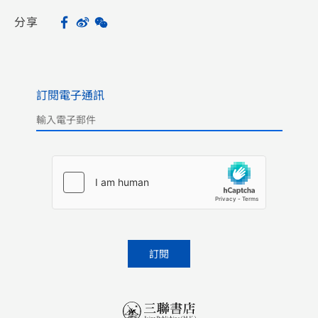
分享
Facebook
Sina
WeChat
Share
Weibo
訂閱電子通訊
Please leave this field empty.