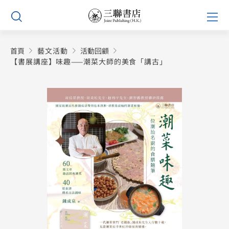
Skip
Prim
to
Men
content
首頁
藝文活動
活動回顧
【書展講座】味趣——潮菜大師的美食「講古」