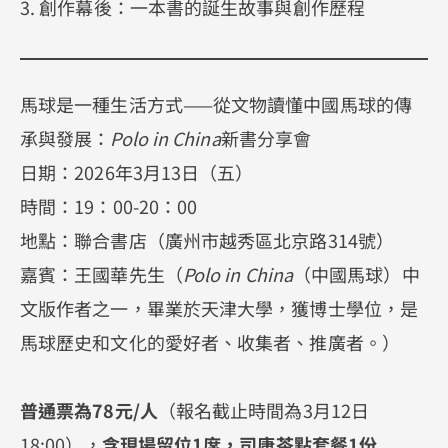
3. 創作幕後：一本書的誕生故事與創作歷程
馬球是一種生活方式——從文物讀懂中國馬球的傳
承與發展：
Polo in China
新書分享會
日期：2026年3月13日（五）
時間：19：00-20：00
地點：聯合書店（廣州市越秀區北京路314號）
嘉賓：王國華先生（
Polo in China
（中國馬球）中
文版作者之一，畢業於天津大學，獲博士學位，是
馬球歷史和文化的愛好者、收集者、推廣者。）
普通票為78元/人
（報名截止時間為3月12日
18:00），
含現場留位1席，司康茶點套餐1份