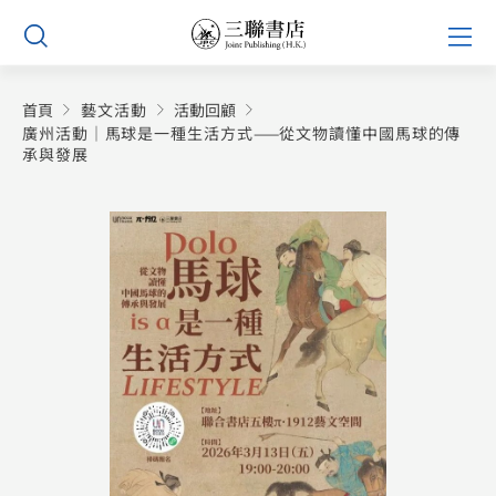
Skip
Prim
to
Men
content
首頁
藝文活動
活動回顧
廣州活動｜馬球是一種生活方式——從文物讀懂中國馬球的傳
承與發展