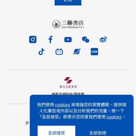
條款及細則
私隱政策
我們使用
cookies
來增強您的瀏覽體驗、提供個
人化廣告或內容以及分析我們的流量。按一下
版權所有 不得轉載 三聯書店(香港)有限公司
「全部接受」即表示您同意我們使用
cookies
。
@ Joint Publishing (Hong Kong) Company Limited.
All rights reserved.
全部接受
全部拒絕