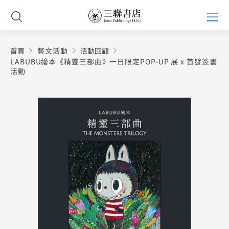
Skip
Prim
to
Men
content
首頁
藝文活動
活動回顧
LABUBU繪本《精靈三部曲》一日限定POP-UP 展 x 首發簽書
活動