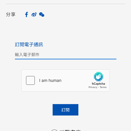
分享
Facebook
Sina
WeChat
Share
Weibo
訂閱電子通訊
Please leave this field empty.