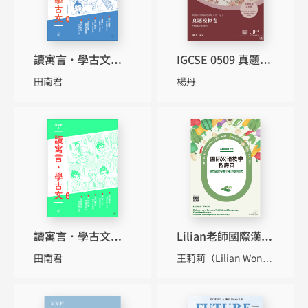
讀寓言．學古文
IGCSE 0509 真題模
（高階）
擬卷（簡繁同冊）
田南君
楊丹
讀寓言．學古文
Lilian老師國際漢語
（中階）
教學私房菜——真實
田南君
王莉莉（Lilian Wong）
情景下的教學設計
與案例探究（簡體
版）