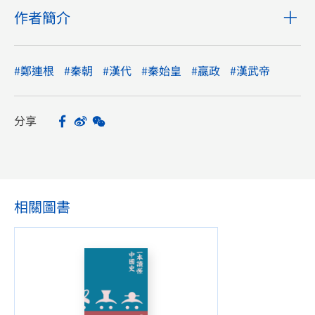
作者簡介
#鄭連根
#秦朝
#漢代
#秦始皇
#嬴政
#漢武帝
分享
Facebook
Sina Weibo
WeChat
Share
相關圖書