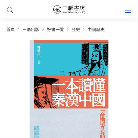
Skip
Prim
to
Men
content
首頁
三聯出版
好書一覽
歷史
中國歷史