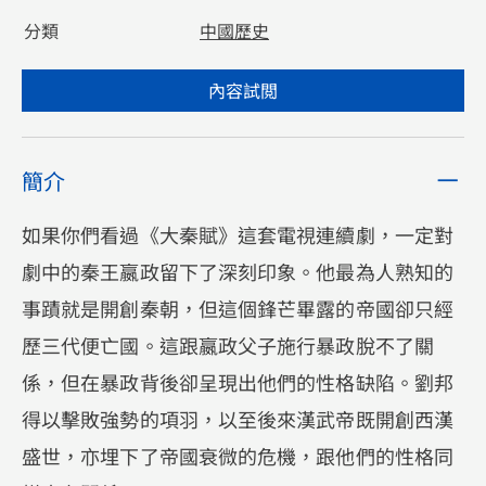
分類
中國歷史
內容試閲
簡介
如果你們看過《大秦賦》這套電視連續劇，一定對
劇中的秦王嬴政留下了深刻印象。他最為人熟知的
事蹟就是開創秦朝，但這個鋒芒畢露的帝國卻只經
歷三代便亡國。這跟嬴政父子施行暴政脫不了關
係，但在暴政背後卻呈現出他們的性格缺陷。劉邦
得以擊敗強勢的項羽，以至後來漢武帝既開創西漢
盛世，亦埋下了帝國衰微的危機，跟他們的性格同