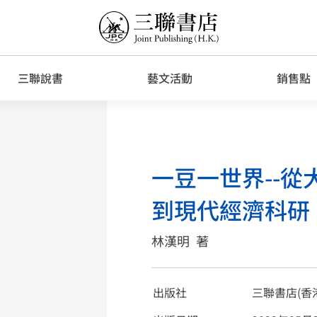
三聯說書
藝文活動
銷售點
一豆一世界--
到現代經濟科研
林漢明
著
出版社
三聯書店(香