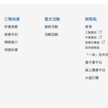
三聯說書
藝文活動
銷售點
好書推薦
最新活動
香港
三聯書店
做書手記
活動回顧
中華書局
傳媒推介
商務印書館
其他銷售點
得獎好書
「一本」店中
電子書平台
線上購書平台
大量訂購