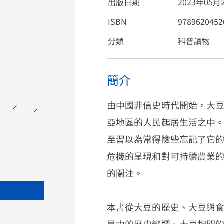
出版日期
2023年05月
ISBN
9789620452
分類
科普讀物
簡介
由中國非信史時代開始，大
亞地區的人民起居生活之中
至習以為常得險些忘記了它
危機的呈現和對可持續農業
的關注。
本書從大豆的歷史、大豆與