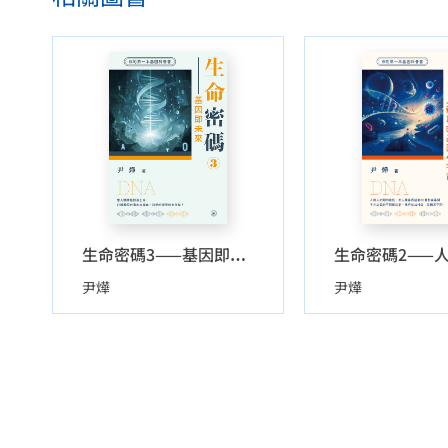
生命密碼3——基因即未來
尹燁
尹燁