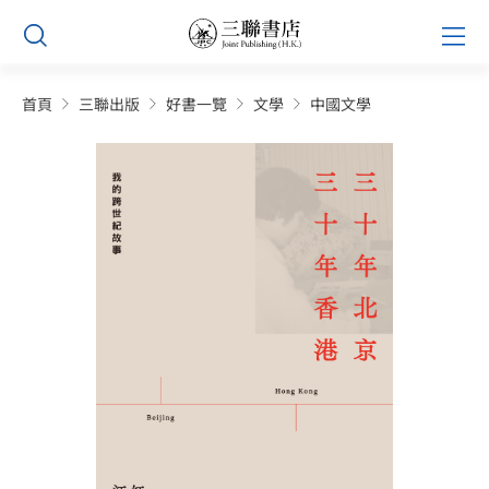
Skip
Prim
to
Men
content
首頁
三聯出版
好書一覽
文學
中國文學