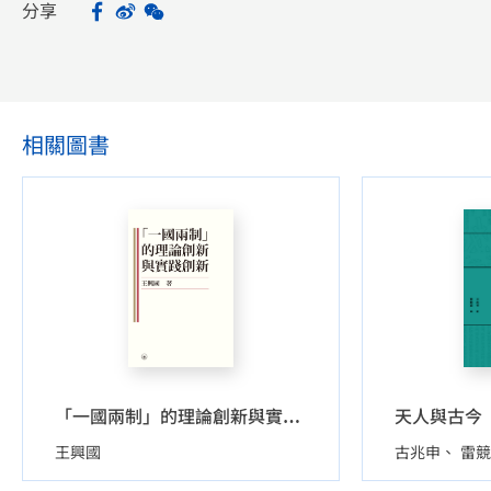
分享
Facebook
Sina Weibo
WeChat
Share
相關圖書
天人與古今
「一國兩制」的理論創新與實踐創新
王興國
古兆申
雷競