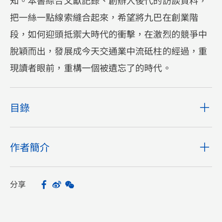
知。本書綜合文獻記錄、創辦人後代的訪談資料，
把一絲一點線索縫合起來，希望將九巴在創業階
段，如何迎頭抵禦大時代的衝擊，在激烈的競爭中
脫穎而出，發展成今天交通業中流砥柱的經過，重
現讀者眼前，重構一個被遺忘了的時代。
目錄
作者簡介
分享
Facebook
Sina Weibo
WeChat
Share