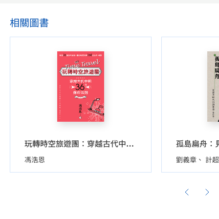
相關圖書
玩轉時空旅遊團：穿越古代中國36個保命法則
馮浩恩
劉義章
計超