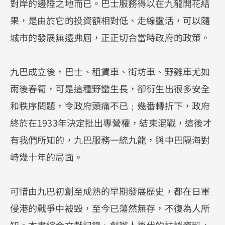
對岸的邊陲之地而已。巴士服務得以在九龍開花結
果，是由於它的投資額相對低、走線靈活，可以隨
城市的發展無遠弗屆，正正切合當時政府的政策。
九巴成立後，巴士、租賃車、街坊車、野雞車尤如
雨後春筍，可是這種野蠻生長，卻衍生出很多安全
和秩序問題，令政府頭痛不已﹔幾番轉折下，政府
終於在1933年決定批出專營權，結束混戰，這後才
有我們所知的，九巴服務一統九龍，與中巴隔海對
峙幾十年的局面。
可惜由九巴初創至成熟的早期發展歷史，都在日軍
侵港的戰爭中被毀，至今已蕩然無存，不復為人所