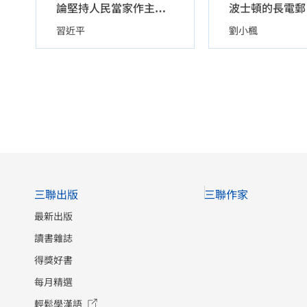
論堅持人民當家作主（平裝）
習近平
劉小楓
三聯出版
三聯作家
最新出版
讀書雜誌
得獎好書
每月精選
輕鬆學漢語