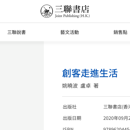
三聯說書
藝文活動
銷售點
創客走進生活
姚曉波
盧卓
著
出版社
三聯書店(香
出版日期
2020年09月
ISBN
9789620445