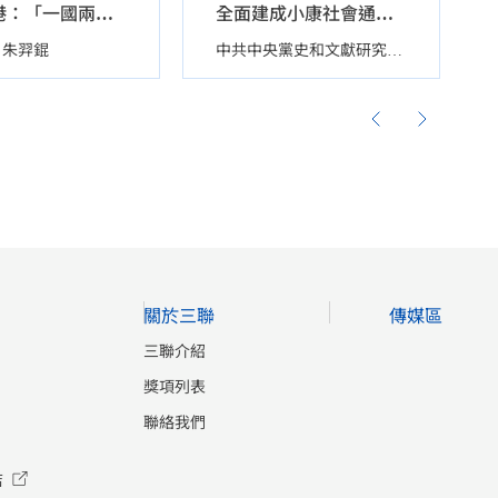
問道香港：「一國兩制」理論與香港偉大實踐（下冊）
全面建成小康社會通俗讀本
朱羿錕
中共中央黨史和文獻研究院第七研究部
關於三聯
傳媒區
三聯介紹
獎項列表
聯絡我們
店