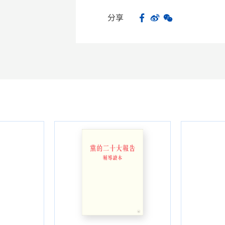
分享
Facebook
Sina Weibo
WeChat
Share