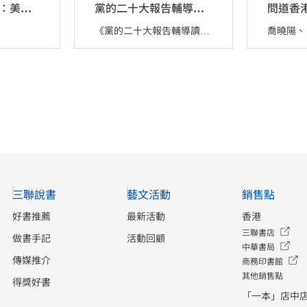
波士頓的長電郵：美利堅的政治成長與普遍歷史
黨的二十大報告輔導讀本
喬曉陽
《黨的二十大報告輔導讀本》編寫組
三聯說書
藝文活動
銷售點
好書推薦
最新活動
香港
三聯書店
做書手記
活動回顧
中華書局
傳媒推介
商務印書館
其他銷售點
得獎好書
「一本」店中