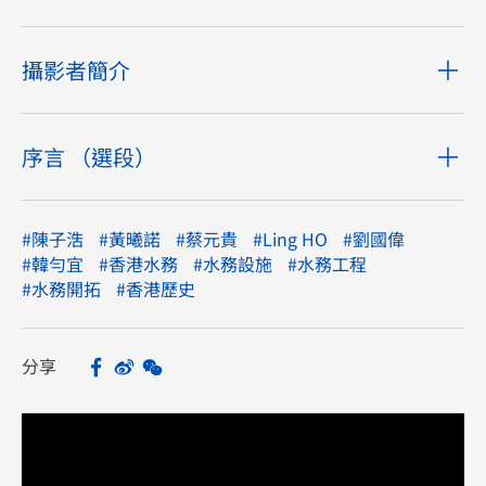
攝影者簡介
序言 （選段）
#陳子浩
#黃曦諾
#蔡元貴
#Ling HO
#劉國偉
#韓勻宜
#香港水務
#水務設施
#水務工程
#水務開拓
#香港歷史
分享
Facebook
Sina Weibo
WeChat
Share