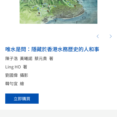
唯水是問：隱藏於香港水務歷史的人和事
陳子浩
黃曦諾
蔡元貴
著
Ling HO
著
劉國偉
攝影
韓勻宜
繪
立即購買