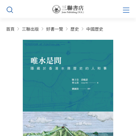
Skip
Prim
to
Men
content
首頁
三聯出版
好書一覽
歷史
中國歷史