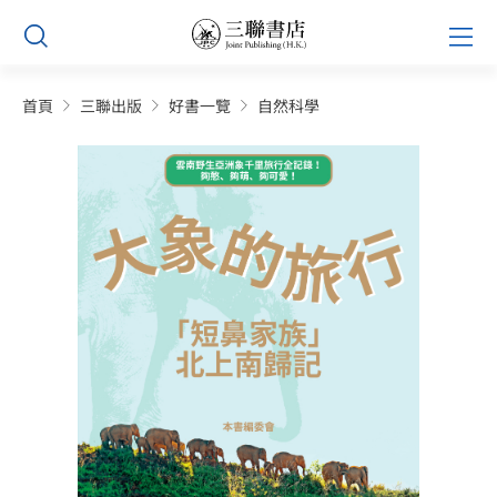
Skip
Prim
to
Men
content
首頁
三聯出版
好書一覽
自然科學