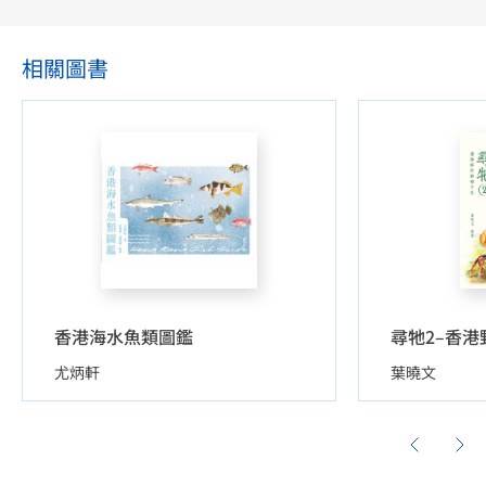
相關圖書
香港海水魚類圖鑑
尋牠2–香
尤炳軒
葉曉文