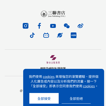
條款及細則
私隱政策
我們使用
cookies
來增強您的瀏覽體驗、提供個
人化廣告或內容以及分析我們的流量。按一下
版權所有 不得轉載 三聯書店(香港)有限公司
「全部接受」即表示您同意我們使用
cookies
。
@ Joint Publishing (Hong Kong) Company Limited.
All rights reserved.
全部接受
全部拒絕