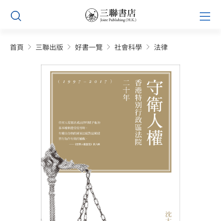
Skip
Prim
to
Men
content
首頁
三聯出版
好書一覽
社會科學
法律