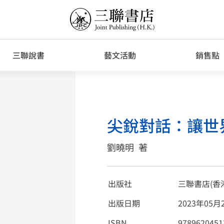
三聯說書
藝文活動
銷售點
尖銳對話：讓世
劉曉明
著
出版社
三聯書店(香
出版日期
2023年05月
ISBN
9789620451