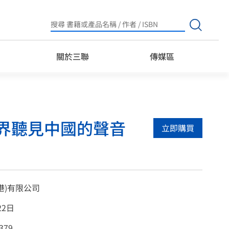
Search
for:
關於三聯
傳媒區
界聽見中國的聲音
立即購買
港)有限公司
22日
379