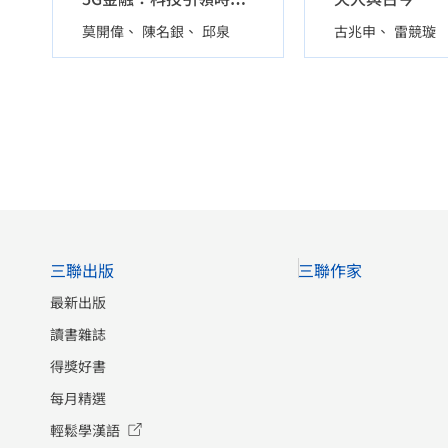
莫開偉
陳名銀
邱泉
古兆申
雷競璇
三聯出版
三聯作家
最新出版
讀書雜誌
得獎好書
每月精選
輕鬆學漢語