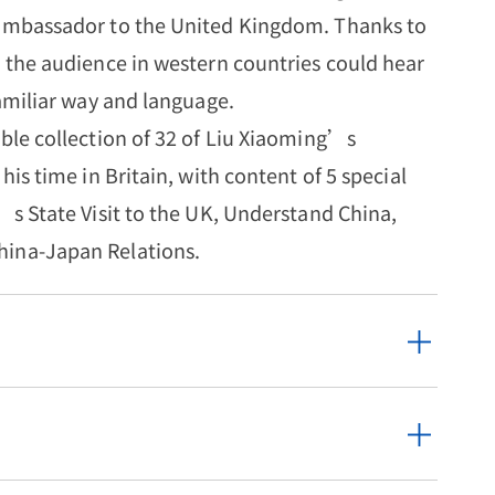
 ambassador to the United Kingdom. Thanks to
, the audience in western countries could hear
familiar way and language.
able collection of 32 of Liu Xiaoming’s
his time in Britain, with content of 5 special
g’s State Visit to the UK, Understand China,
hina-Japan Relations.