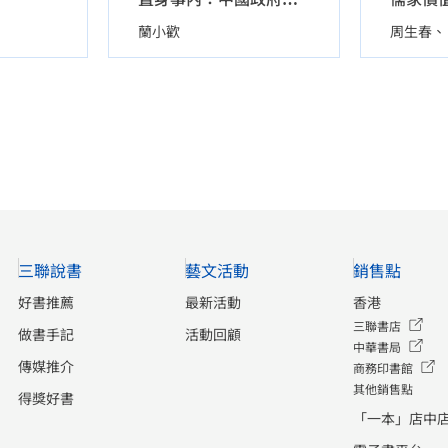
蘭小歡
周生春
三聯說書
藝文活動
銷售點
好書推薦
最新活動
香港
三聯書店
做書手記
活動回顧
中華書局
傳媒推介
商務印書館
其他銷售點
得獎好書
「一本」店中