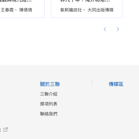
王春霞
陳倩倩
紫荊雜誌社
大同出版傳媒
關於三聯
傳媒區
三聯介紹
獎項列表
聯絡我們
店