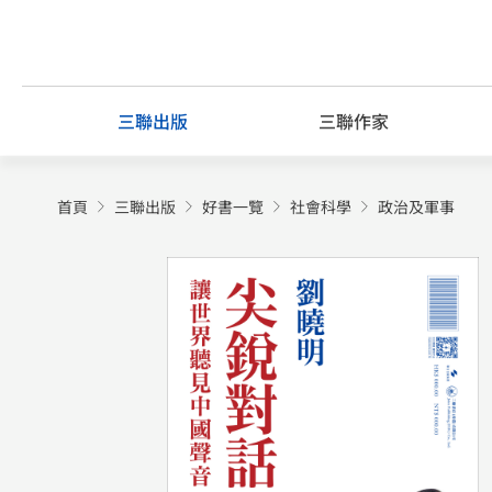
Skip
to
content
三聯出版
三聯作家
首頁
三聯出版
好書一覽
社會科學
政治及軍事