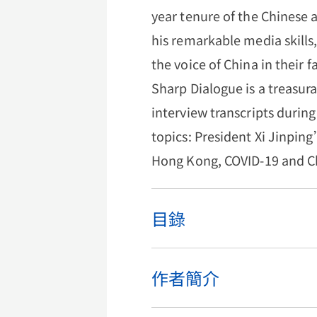
year tenure of the Chinese
his remarkable media skills
the voice of China in their 
Sharp Dialogue is a treasur
interview transcripts during 
topics: President Xi Jinpin
Hong Kong, COVID-19 and C
目錄
作者簡介