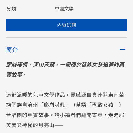
分類
中國文學
內容試閲
簡介
廖崩嗒佩，深山天籟，一個關於苗族女孩追夢的真
實故事
。
這部溫暖的兒童文學作品，靈感源自貴州黔東南苗
族侗族自治州「廖崩嗒佩」（苗語「勇敢女孩」）
合唱團的真實故事。請小讀者們翻開書頁，走進那
美麗又神秘的月亮山——