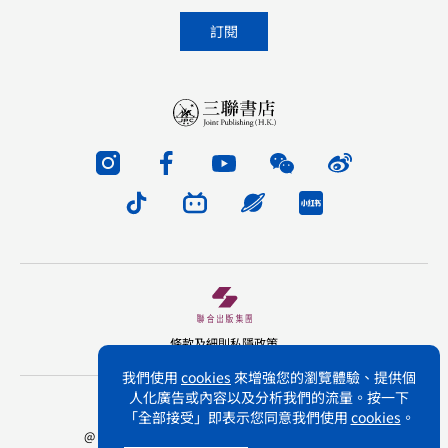
條款及細則
私隱政策
我們使用
cookies
來增強您的瀏覽體驗、提供個
人化廣告或內容以及分析我們的流量。按一下
版權所有 不得轉載 三聯書店(香港)有限公司
「全部接受」即表示您同意我們使用
cookies
。
@ Joint Publishing (Hong Kong) Company Limited.