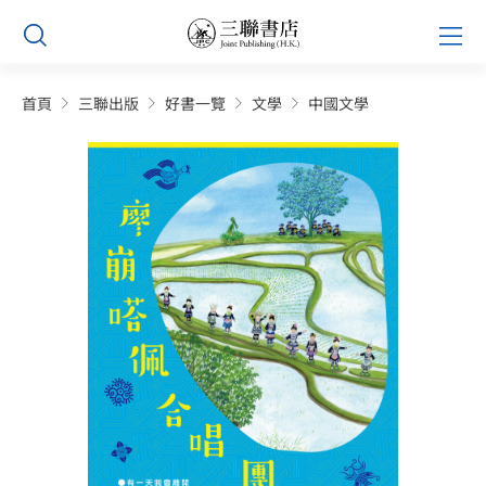
Skip
Prim
to
Men
content
首頁
三聯出版
好書一覽
文學
中國文學