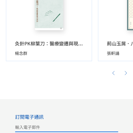
灸針PK柳葉刀：醫療變遷與現代政治
楊念群
張軒誦
訂閱電子通訊