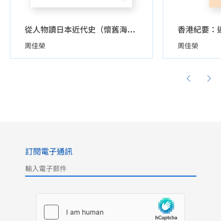
香港紀要：
從人物讀日本近代史（懷舊海報珍藏版）
周佳榮
周佳榮
訂閱電子通訊
Please leave this field empty.