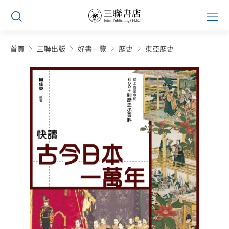
Skip
Prim
to
Men
content
首頁
三聯出版
好書一覽
歷史
東亞歷史