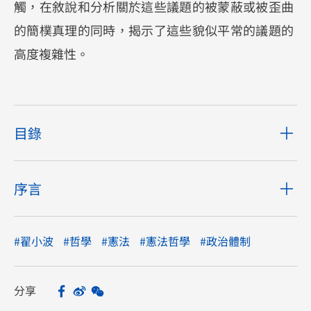
觸，在敘說和分析關於這些議題的被蒙蔽或被歪曲
的簡樸真理的同時，揭示了這些貌似平常的議題的
高度複雜性。
目錄
序言
#翟小波
#哲學
#憲法
#憲法哲學
#政治體制
分享
Facebook
Sina Weibo
WeChat
Share