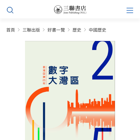
Skip
Prim
to
Men
content
首頁
三聯出版
好書一覽
歷史
中國歷史