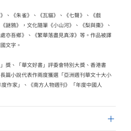
鳶》、《朱雀》、《瓦貓》、《七聲》、《戲
、《謎鴉》，文化隨筆《小山河》、《梨與棗》、
安處亦吾鄉》、《繁華落盡見真淳》等。作品被譯
等國文字。
書」獎、「華文好書」評委會特別大獎、香港書
。長篇小說代表作兩度獲選「亞洲週刊華文十大小
岸年度作家」、《南方人物週刊》「年度中國人