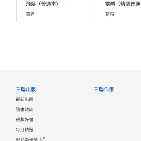
飛髮（普通本）
靈隱（精裝普通
葛亮
葛亮
三聯出版
三聯作家
最新出版
讀書雜誌
得獎好書
每月精選
輕鬆學漢語