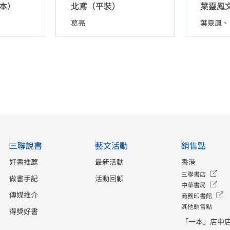
本）
北鳶（平裝）
葛亮
葉靈鳳
三聯說書
藝文活動
銷售點
好書推薦
最新活動
香港
三聯書店
做書手記
活動回顧
中華書局
傳媒推介
商務印書館
其他銷售點
得獎好書
「一本」店中