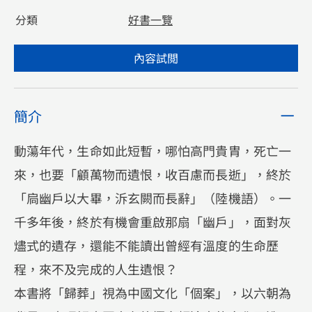
分類
好書一覽
內容試閲
簡介
動蕩年代，生命如此短暫，哪怕高門貴胄，死亡一
來，也要「顧萬物而遺恨，收百慮而長逝」，終於
「扃幽戶以大畢，泝玄闕而長辭」（陸機語）。一
千多年後，終於有機會重啟那扇「幽戶」，面對灰
燼式的遺存，還能不能讀出曾經有溫度的生命歷
程，來不及完成的人生遺恨？
本書將「歸葬」視為中國文化「個案」，以六朝為