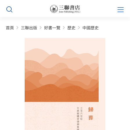
Skip
Prim
to
Men
content
首頁
三聯出版
好書一覽
歷史
中國歷史