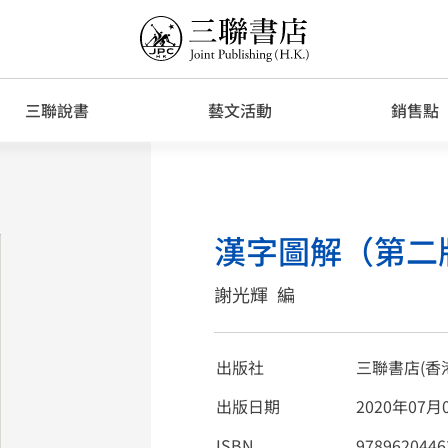
三聯說書
藝文活動
銷售點
漢字圖解（第二
謝光輝
編
出版社
三聯書店(香
出版日期
2020年07月
ISBN
9789620446