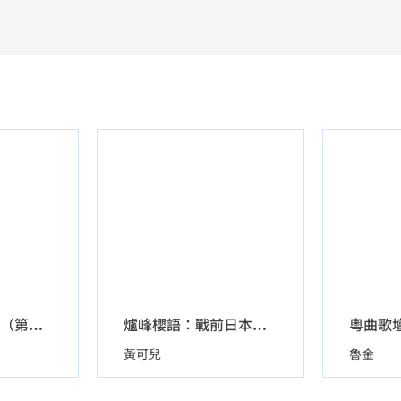
粵曲歌
圖說中國09：明（第二版）
爐峰櫻語：戰前日本人物香港生活談
黃可兒
魯金