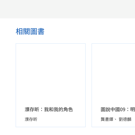
相關圖書
濮存昕：我和我的角色
濮存昕
龔書鐸
劉德麟