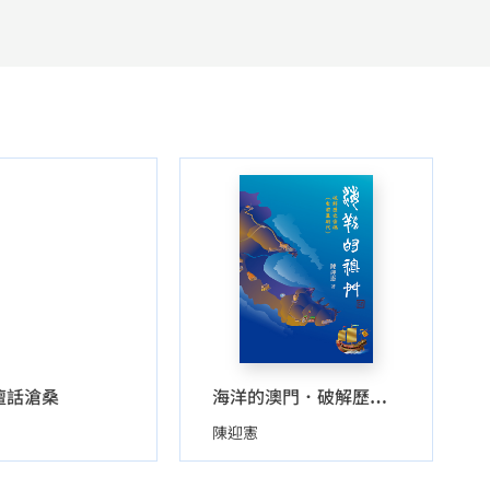
壇話滄桑
海洋的澳門．破解歷史密碼（史前至明代）
陳迎憲