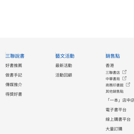
三聯說書
藝文活動
銷售點
好書推薦
最新活動
香港
三聯書店
做書手記
活動回顧
中華書局
傳媒推介
商務印書館
其他銷售點
得獎好書
「一本」店中
電子書平台
線上購書平台
大量訂購