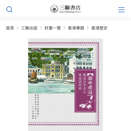
Skip
Prim
to
Men
content
首頁
三聯出版
好書一覽
香港專題
香港歷史