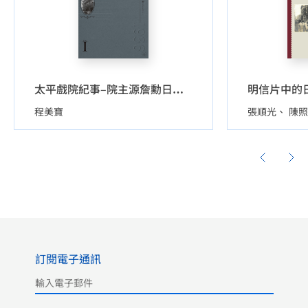
明信片中的
太平戲院紀事–院主源詹勳日記選輯（1926-1949）（全兩卷）
程美寶
張順光
陳照
訂閱電子通訊