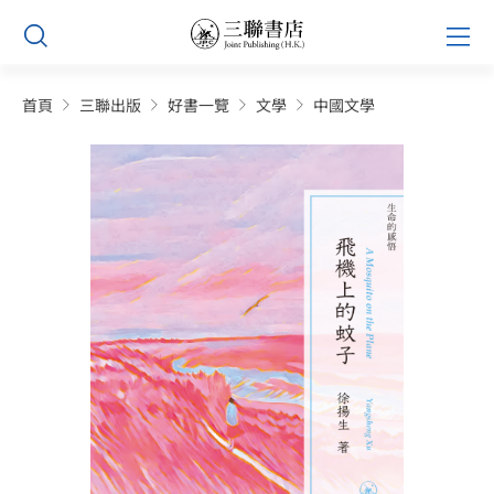
Skip
Prim
to
Men
content
首頁
三聯出版
好書一覽
文學
中國文學