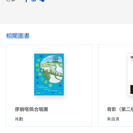
相關圖書
廖崩嗒佩合唱團
背影（第二
肖勤
朱自清