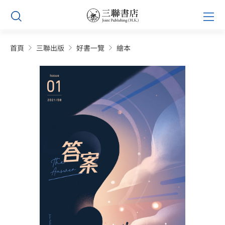
Skip
Prim
to
Men
content
首頁
三聯出版
好書一覽
繪本