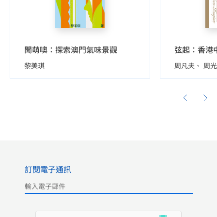
聞萌噢：探索澳門氣味景觀
黎美琪
周凡夫
周光
訂閱電子通訊
Please leave this field empty.