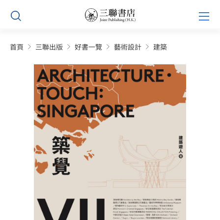
Skip
Prim
to
Men
content
首頁
三聯出版
好書一覽
藝術設計
建築