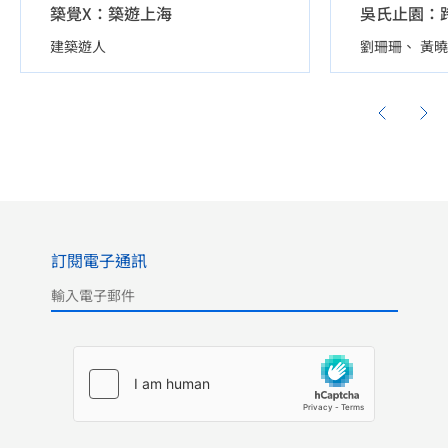
築覺X：築遊上海
吳氏止園：
建築遊人
劉珊珊
黃曉
訂閱電子通訊
Please leave this field empty.