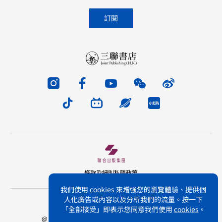
條款及細則
私隱政策
我們使用
cookies
來增強您的瀏覽體驗、提供個
人化廣告或內容以及分析我們的流量。按一下
版權所有 不得轉載 三聯書店(香港)有限公司
「全部接受」即表示您同意我們使用
cookies
。
@ Joint Publishing (Hong Kong) Company Limited.