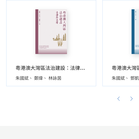
粵港澳大灣區法治建設：法律與治理
朱國斌
鄭煒
林詠茵
朱國斌
鄧凱