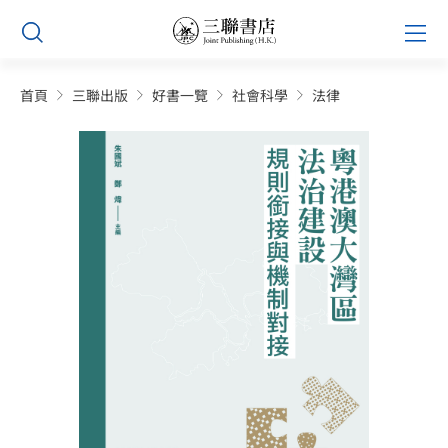
Skip
Prim
to
Men
content
首頁
三聯出版
好書一覽
社會科學
法律