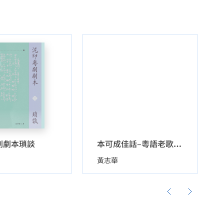
劇劇本瑣談
本可成佳話–粵語老歌故事及觀賞
黃志華