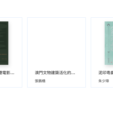
泥印粵
聲景場域——香港電影音樂創意實踐
澳門文物建築活化的故事
張鵲橋
朱少璋