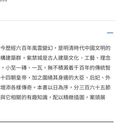
至今歷經六百年風雲變幻，是明清時代中國文明的
木構建築群，紫禁城是古人建築文化、工藝、理念
場，小至一磚、一瓦，無不積澱着千百年的傳統智
二十四朝皇帝，加之圍繞其身邊的大臣、后妃、外
月增添各樣傳奇。本書以日為序，分三百六十五節
及與它相關的有趣知識，配以精緻插圖，案頭展