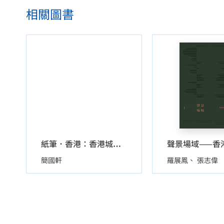
相關圖書
紙筆．香港：香港城市變遷的筆墨記錄
簡國軒
羅展鳳
張志偉