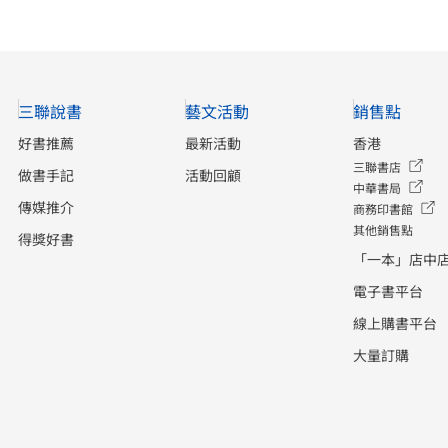
三聯說書
藝文活動
銷售點
好書推薦
最新活動
香港
三聯書店
做書手記
活動回顧
中華書局
傳媒推介
商務印書館
其他銷售點
得獎好書
「一本」店中
電子書平台
線上購書平台
大量訂購