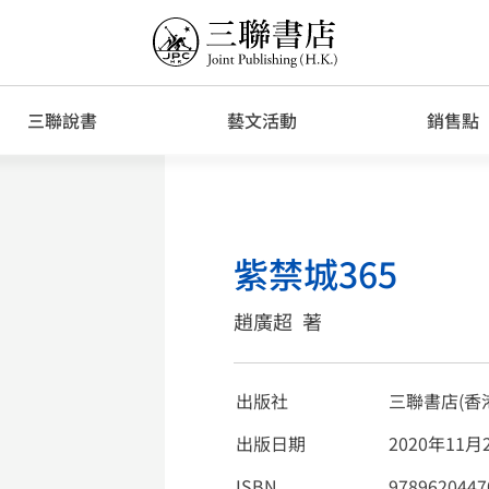
三聯說書
藝文活動
銷售點
紫禁城365
趙廣超
著
出版社
三聯書店(香
出版日期
2020年11月
ISBN
9789620447