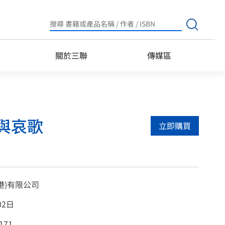
Search
for:
關於三聯
傳媒區
與哀歌
立即購買
港)有限公司
02日
171