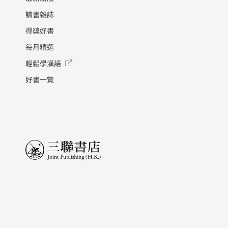
讀書雜誌
得獎好書
每月精選
輕鬆學漢語
好書一覽