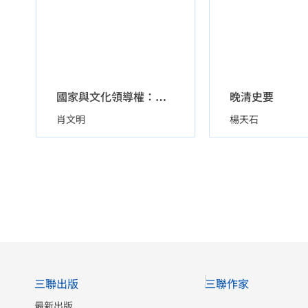
晚清史要
國家與文化領導權：上海大眾文化的社會主義改造（1949-1966）
肖文明
楊天石
三聯出版
三聯作家
最新出版