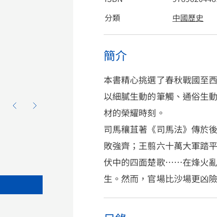
分類
中國歷史
簡介
本書精心挑選了春秋戰國至
以細膩生動的筆觸、通俗生
材的榮耀時刻。
司馬穰苴著《司馬法》傳於
敗強齊；王翦六十萬大軍踏
伏中的四面楚歌……在烽火
生。然而，官場比沙場更凶