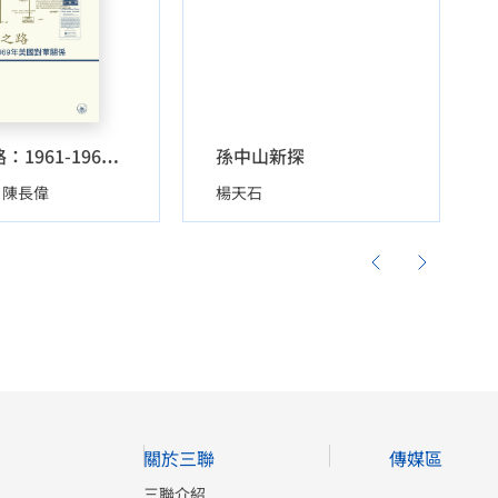
孫中山新探
解凍之路：1961-1969年美國對華關係
陳長偉
楊天石
關於三聯
傳媒區
三聯介紹