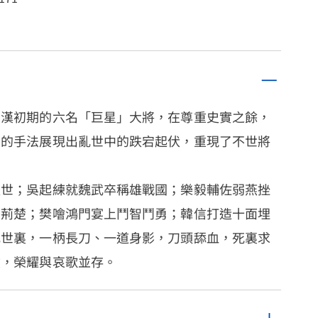
西漢初期的六名「巨星」大將，在尊重史實之餘，
動的手法展現出亂世中的跌宕起伏，重現了不世將
後世；吳起練就魏武卒稱雄戰國；樂毅輔佐弱燕挫
平荊楚；樊噲鴻門宴上鬥智鬥勇；韓信打造十面埋
亂世裏，一柄長刀、一道身影，刀頭舔血，死裏求
險，榮耀與哀歌並存。