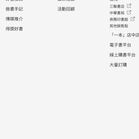
三聯書店
做書手記
活動回顧
中華書局
傳媒推介
商務印書館
其他銷售點
得獎好書
「一本」店中
電子書平台
線上購書平台
大量訂購