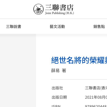
三聯說書
藝文活動
銷售點
絕世名將的榮耀
薛易
著
出版社
三聯書店(香
出版日期
2021年08月
ISBN
9789620448