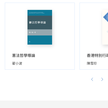
憲法哲學導論
翟小波
陳雪珍